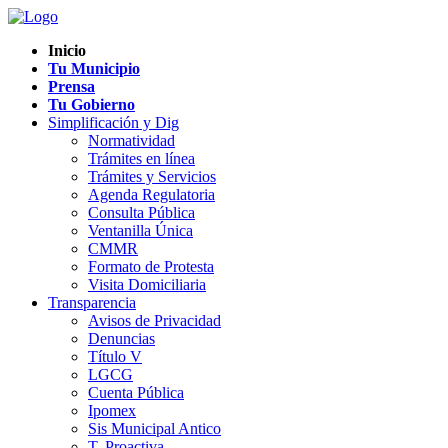
Inicio
Tu Municipio
Prensa
Tu Gobierno
Simplificación y Dig
Normatividad
Trámites en línea
Trámites y Servicios
Agenda Regulatoria
Consulta Pública
Ventanilla Única
CMMR
Formato de Protesta
Visita Domiciliaria
Transparencia
Avisos de Privacidad
Denuncias
Título V
LGCG
Cuenta Pública
Ipomex
Sis Municipal Antico
T. Proactiva