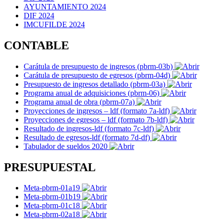
AYUNTAMIENTO 2024
DIF 2024
IMCUFILDE 2024
CONTABLE
Carátula de presupuesto de ingresos (pbrm-03b)
Carátula de presupuesto de egresos (pbrm-04d)
Presupuesto de ingresos detallado (pbrm-03a)
Programa anual de adquisiciones (pbrm-06)
Programa anual de obra (pbrm-07a)
Proyecciones de ingresos – ldf (formato 7a-ldf)
Proyecciones de egresos – ldf (formato 7b-ldf)
Resultado de ingresos-ldf (formato 7c-ldf)
Resultado de egresos-ldf (formato 7d-df)
Tabulador de sueldos 2020
PRESUPUESTAL
Meta-pbrm-01a19
Meta-pbrm-01b19
Meta-pbrm-01c18
Meta-pbrm-02a18